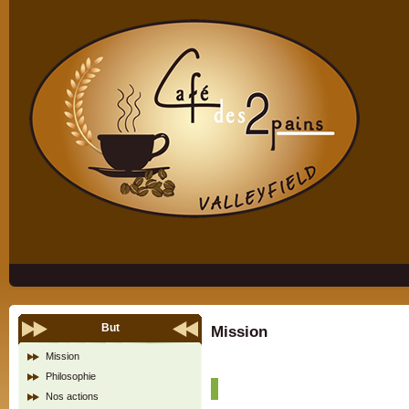
But
Mission
Mission
Philosophie
Nos actions