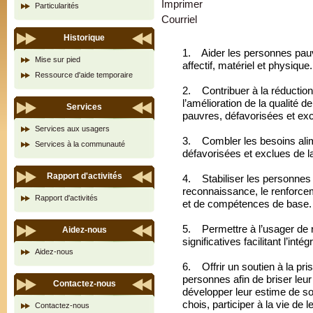
Imprimer
Particularités
Courriel
Historique
1.
Aider les personnes pauv
Mise sur pied
affectif, matériel et physique.
Ressource d'aide temporaire
2. Contribuer à la réductio
l’amélioration de la qualité d
Services
pauvres, défavorisées et exc
Services aux usagers
3. Combler les besoins ali
Services à la communauté
défavorisées et exclues de la
Rapport d'activités
4. Stabiliser les personnes 
reconnaissance, le renforcem
Rapport d'activités
et de compétences de base.
5. Permettre à l’usager de r
Aidez-nous
significatives facilitant l’in
Aidez-nous
6. Offrir un soutien à la pris
personnes afin de briser leu
Contactez-nous
développer leur estime de so
chois, participer à la vie d
Contactez-nous