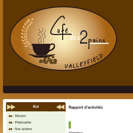
But
Rapport d'activités
Mission
Philosophie
Nos actions